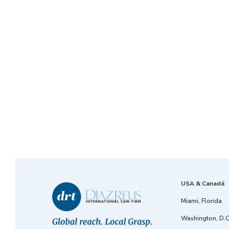
USA & Canadá
Miami, Florida
Washington, D.C