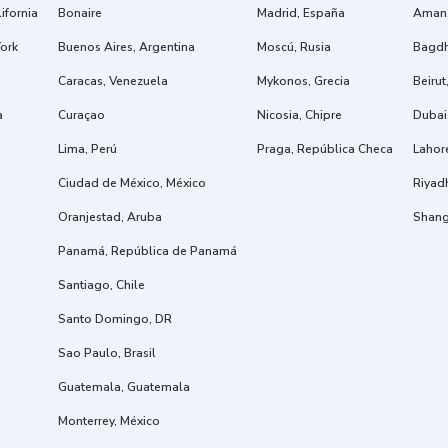
ifornia
Bonaire
Madrid, España
Aman,
ork
Buenos Aires, Argentina
Moscú, Rusia
Bagdh
Caracas, Venezuela
Mykonos, Grecia
Beiru
a
Curaçao
Nicosia, Chipre
Dubai
Lima, Perú
Praga, República Checa
Lahore
Ciudad de México, México
Riyad
Oranjestad, Aruba
Shang
Panamá, República de Panamá
Santiago, Chile
Santo Domingo, DR
Sao Paulo, Brasil
Guatemala, Guatemala
Monterrey, México