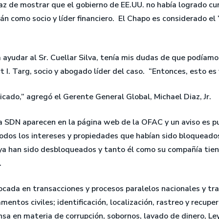
apaz de mostrar que el gobierno de EE.UU. no había logrado cu
n como socio y líder financiero. El Chapo es considerado e
ayudar al Sr. Cuellar Silva, tenía mis dudas de que podíamo
t I. Targ, socio y abogado líder del caso. “Entonces, esto 
icado,” agregó el Gerente General Global, Michael Diaz, Jr.
ta SDN aparecen en la página web de la OFAC y un aviso es p
. Todos los intereses y propiedades que habían sido bloquea
a han sido desbloqueados y tanto él como su compañía tiene
.
focada en transacciones y procesos paralelos nacionales y tr
ramentos civiles; identificación, localización, rastreo y recupe
nsa en materia de corrupción, sobornos, lavado de dinero, Ley