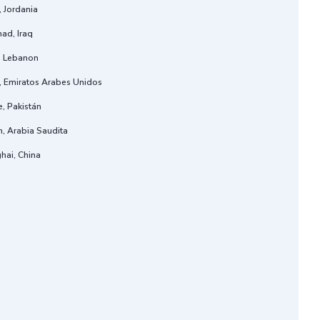
 Jordania
ad, Iraq
t, Lebanon
, Emiratos Arabes Unidos
, Pakistán
h, Arabia Saudita
hai, China