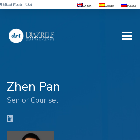
Miami, Florida - U.S.A.
English
Español
Русский
Zhen Pan
Senior Counsel