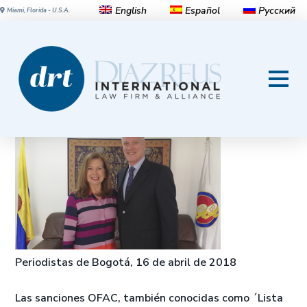
English
Español
Русский
Miami, Florida - U.S.A.
Foro sobre los Mitos y
Realidades de la Lista Clinton
Círculo de
Periodistas de Bogotá, 16 de abril de 2018
Las sanciones OFAC, también conocidas como ´Lista