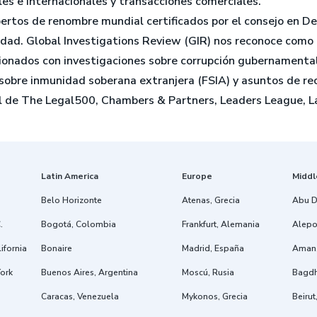
es e internacionales y transacciones comerciales.
pertos de renombre mundial certificados por el consejo en Der
lidad. Global Investigations Review (GIR) nos reconoce com
onados con investigaciones sobre corrupción gubernamental y
sobre inmunidad soberana extranjera (FSIA) y asuntos de rec
l de The Legal500, Chambers & Partners, Leaders League, 
Latin America
Europe
Middl
Belo Horizonte
Atenas, Grecia
Abu D
.
Bogotá, Colombia
Frankfurt, Alemania
Alepo,
ifornia
Bonaire
Madrid, España
Aman,
ork
Buenos Aires, Argentina
Moscú, Rusia
Bagdh
Caracas, Venezuela
Mykonos, Grecia
Beiru