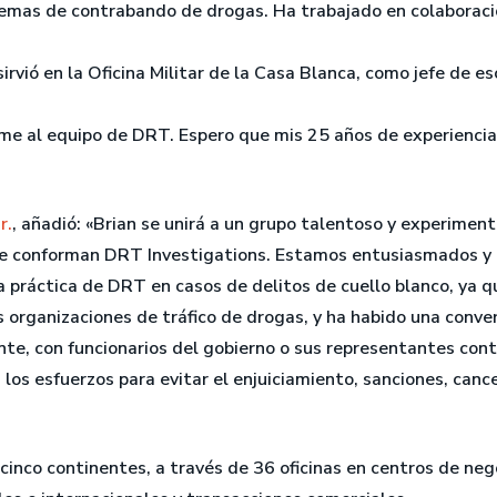
uemas de contrabando de drogas. Ha trabajado en colaboració
rvió en la Oficina Militar de la Casa Blanca, como jefe de es
irme al equipo de DRT. Espero que mis 25 años de experienc
r.
, añadió: «Brian se unirá a un grupo talentoso y experimen
 que conforman DRT Investigations. Estamos entusiasmados y
a práctica de DRT en casos de delitos de cuello blanco, ya 
 organizaciones de tráfico de drogas, y ha habido una converg
te, con funcionarios del gobierno o sus representantes con
n los esfuerzos para evitar el enjuiciamiento, sanciones, can
cinco continentes, a través de 36 oficinas en centros de neg