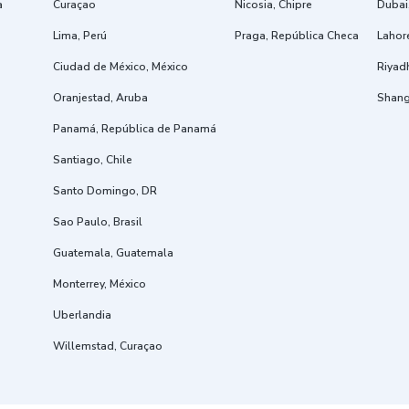
a
Curaçao
Nicosia, Chipre
Dubai
Lima, Perú
Praga, República Checa
Lahore
Ciudad de México, México
Riyad
Oranjestad, Aruba
Shang
Panamá, República de Panamá
Santiago, Chile
Santo Domingo, DR
Sao Paulo, Brasil
Guatemala, Guatemala
Monterrey, México
Uberlandia
Willemstad, Curaçao