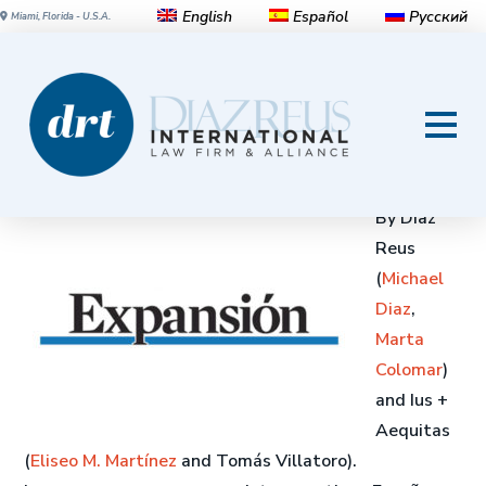
English
Español
Русский
Miami, Florida - U.S.A.
El disparo de Trump a La
Habana que hiere a los
empresarios españoles
By Diaz
Reus
(
Michael
Diaz
,
Marta
Colomar
)
and Ius +
Aequitas
(
Eliseo M. Martínez
and Tomás Villatoro).