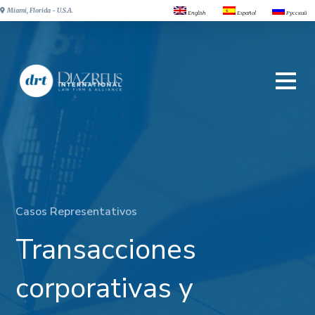
Miami, Florida - U.S.A.
English
Español
Русский
Casos Representativos
Transacciones
corporativas y