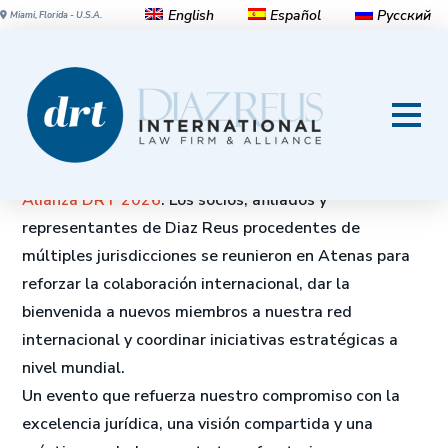
English
Español
Русский
Miami, Florida - U.S.A.
Atenas acoge el retiro de la
Alianza DRT
La ciudad de Atenas (Grecia) acogió el
Retiro de la
Alianza DRT 2026
. Los socios, afiliados y
representantes de Diaz Reus procedentes de
múltiples jurisdicciones se reunieron en Atenas para
reforzar la colaboración internacional, dar la
bienvenida a nuevos miembros a nuestra red
internacional y coordinar iniciativas estratégicas a
nivel mundial.
Un evento que refuerza nuestro compromiso con la
excelencia jurídica, una visión compartida y una