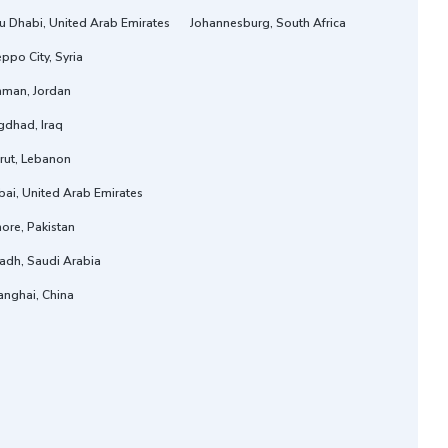
u Dhabi, United Arab Emirates
Johannesburg, South Africa
ppo City, Syria
man, Jordan
gdhad, Iraq
rut, Lebanon
ai, United Arab Emirates
ore, Pakistan
adh, Saudi Arabia
anghai, China