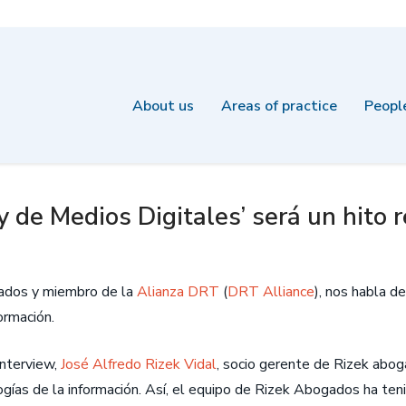
About us
Areas of practice
Peopl
y de Medios Digitales’ será un hito
gados y miembro de la
Alianza DRT
(
DRT Alliance
), nos habla de
ormación.
nterview,
José Alfredo Rizek Vidal
, socio gerente de Rizek aboga
ías de la información. Así, el equipo de Rizek Abogados ha tenid