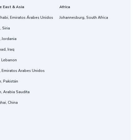
e East & Asia
Africa
habi, Emiratos Árabes Unidos
Johannesburg, South Africa
 Siria
 Jordania
ad, Iraq
t, Lebanon
, Emiratos Arabes Unidos
, Pakistán
h, Arabia Saudita
hai, China