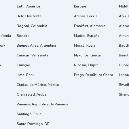
Latin America
Europe
Middl
Belo Horizonte
Atenas, Grecia
Abu D
.
Bogotá, Colombia
Frankfurt, Alemania
Alepo,
ifornia
Bonaire
Madrid, España
Aman,
ork
Buenos Aires, Argentina
Moscú, Rusia
Bagdh
Caracas, Venezuela
Mykonos, Grecia
Beiru
a
Curaçao
Nicosia, Chipre
Dubai
Lima, Perú
Praga, República Checa
Lahore
Ciudad de México, México
Riyad
Oranjestad, Aruba
Shang
Panamá, República de Panamá
Santiago, Chile
Santo Domingo, DR