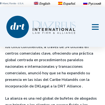
English
Español
Русский
Miami, Florida - U.S.A.
DRT se expande en el Caribe
Holandés
Diaz Reus International Law Firm (DRT), que opera en
los cinco continentes, a través de 34 oficinas en
centros comerciales clave, ofreciendo una práctica
global centrada en procedimientos paralelos
nacionales e internacionales y transacciones
comerciales, anunció hoy que se ha expandido su
presencia en las islas del Caribe Holandés con la
incorporación de DKLegal a la DRT Alliance .
La alianza es una red global de bufetes de abogados