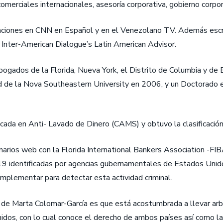
omerciales internacionales, asesoría corporativa, gobierno corpo
taciones en CNN en Español y en el Venezolano TV. Además escr
l Inter-American Dialogue’s Latin American Advisor.
ogados de la Florida, Nueva York, el Distrito de Columbia y de
 de la Nova Southeastern University en 2006, y un Doctorado en 
ificada en Anti- Lavado de Dinero (CAMS) y obtuvo la clasificac
rios web con la Florida International Bankers Association -FIBA-
9 identificadas por agencias gubernamentales de Estados Unidos
mplementar para detectar esta actividad criminal.
 de Marta Colomar-García es que está acostumbrada a llevar arbi
nidos, con lo cual conoce el derecho de ambos países así como la