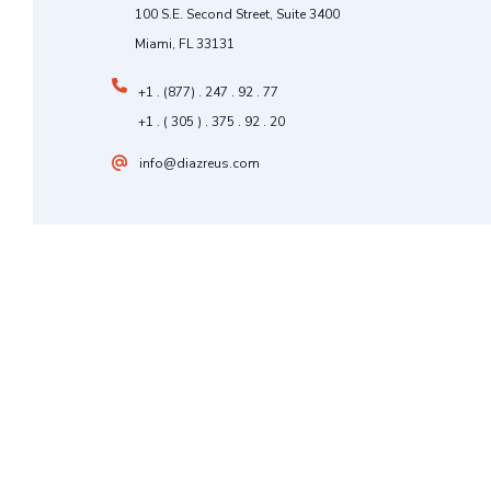
100 S.E. Second Street, Suite 3400
Miami, FL 33131
+1 . (877) . 247 . 92 . 77
+1 . ( 305 ) . 375 . 92 . 20
info@diazreus.com