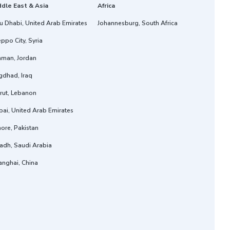
ddle East & Asia
Africa
u Dhabi, United Arab Emirates
Johannesburg, South Africa
ppo City, Syria
man, Jordan
gdhad, Iraq
rut, Lebanon
ai, United Arab Emirates
ore, Pakistan
adh, Saudi Arabia
anghai, China