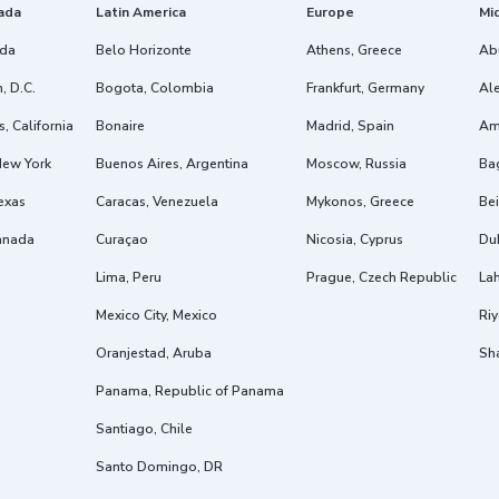
ada
Latin America
Europe
Mi
ida
Belo Horizonte
Athens, Greece
Ab
, D.C.
Bogota, Colombia
Frankfurt, Germany
Ale
, California
Bonaire
Madrid, Spain
Am
New York
Buenos Aires, Argentina
Moscow, Russia
Ba
exas
Caracas, Venezuela
Mykonos, Greece
Bei
anada
Curaçao
Nicosia, Cyprus
Dub
Lima, Peru
Prague, Czech Republic
Lah
Mexico City, Mexico
Riy
Oranjestad, Aruba
Sh
Panama, Republic of Panama
Santiago, Chile
Santo Domingo, DR