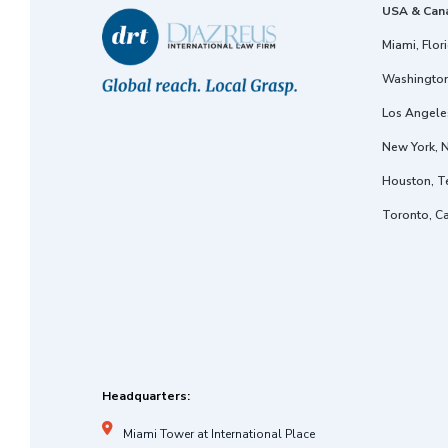
USA & Can
Miami, Flor
Washington
Los Angeles
New York, 
Houston, T
Toronto, C
Headquarters:
Miami Tower at International Place