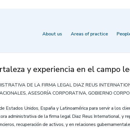
About us
Areas of practice
Peopl
taleza y experiencia en el campo le
NISTRATIVA DE LA FIRMA LEGAL DIAZ REUS INTERNATI
CIONALES, ASESORÍA CORPORATIVA, GOBIERNO CORPO
de Estados Unidos, España y Latinoamérica para servir a los client
ctora administrativa de la firma legal Diaz Reus International, y 
ancieros, recuperación de activos, y en relaciones gubernamentale