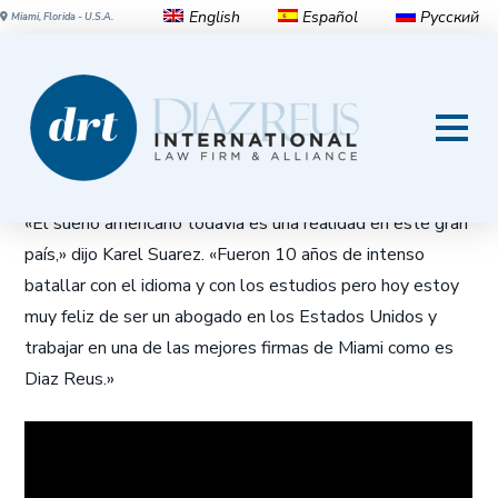
English
Español
Русский
Miami, Florida - U.S.A.
El sueño americano todavía
es una realidad en este gran
país, dijo Karel Suarez
«El sueño americano todavía es una realidad en este gran
país,» dijo Karel Suarez. «Fueron 10 años de intenso
batallar con el idioma y con los estudios pero hoy estoy
muy feliz de ser un abogado en los Estados Unidos y
trabajar en una de las mejores firmas de Miami como es
Diaz Reus.»