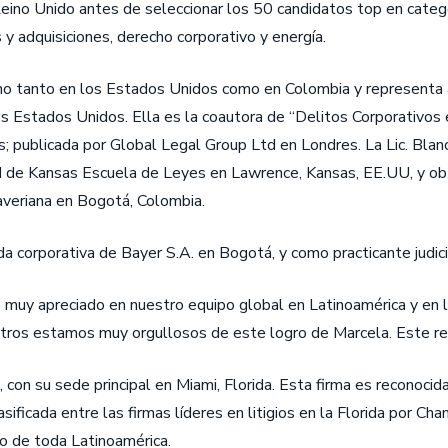
ino Unido antes de seleccionar los 50 candidatos top en categoría
 y adquisiciones, derecho corporativo y energía.
cho tanto en los Estados Unidos como en Colombia y representa a 
os Estados Unidos. Ella es la coautora de “Delitos Corporativo
s; publicada por Global Legal Group Ltd en Londres. La Lic. Bla
d de Kansas Escuela de Leyes en Lawrence, Kansas, EE.UU, y obt
Javeriana en Bogotá, Colombia.
corporativa de Bayer S.A. en Bogotá, y como practicante judicia
uy apreciado en nuestro equipo global en Latinoamérica y en los
tros estamos muy orgullosos de este logro de Marcela. Este re
con su sede principal en Miami, Florida. Esta firma es reconocida
sificada entre las firmas líderes en litigios en la Florida por C
go de toda Latinoamérica.