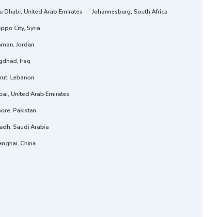
u Dhabi, United Arab Emirates
Johannesburg, South Africa
ppo City, Syria
man, Jordan
gdhad, Iraq
rut, Lebanon
ai, United Arab Emirates
ore, Pakistan
adh, Saudi Arabia
anghai, China