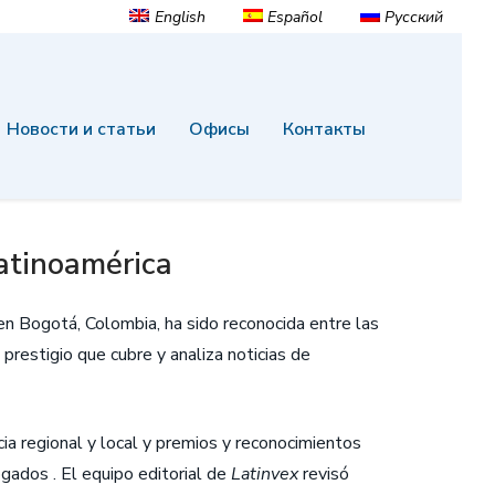
English
Español
Русский
Новости и статьи
Офисы
Контакты
atinoamérica
en Bogotá, Colombia, ha sido reconocida entre las
 prestigio que cubre y analiza noticias de
ia regional y local y premios y reconocimientos
gados . El equipo editorial de
Latinvex
revisó