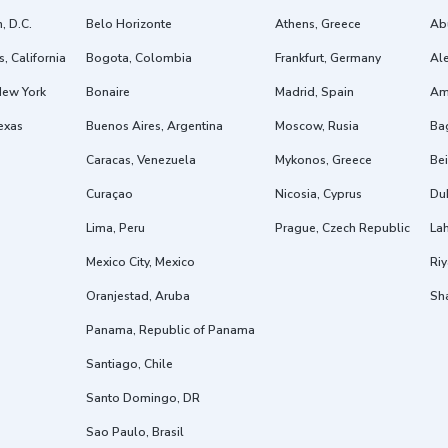
, D.C.
Belo Horizonte
Athens, Greece
Ab
, California
Bogota, Colombia
Frankfurt, Germany
Ale
New York
Bonaire
Madrid, Spain
Am
exas
Buenos Aires, Argentina
Moscow, Rusia
Ba
Caracas, Venezuela
Mykonos, Greece
Bei
Curaçao
Nicosia, Cyprus
Dub
Lima, Peru
Prague, Czech Republic
Lah
Mexico City, Mexico
Riy
Oranjestad, Aruba
Sh
Panama, Republic of Panama
Santiago, Chile
Santo Domingo, DR
Sao Paulo, Brasil